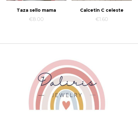
Taza sello mama
Calcetin C celeste
€
8.00
€
1.60