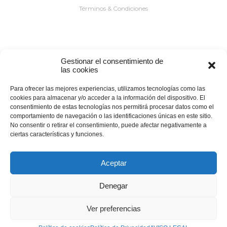
Términos & Condiciones
Gestionar el consentimiento de
Joyas
las cookies
Collares
Para ofrecer las mejores experiencias, utilizamos tecnologías como las
cookies para almacenar y/o acceder a la información del dispositivo. El
Anillo
consentimiento de estas tecnologías nos permitirá procesar datos como el
Colgantes
comportamiento de navegación o las identificaciones únicas en este sitio.
No consentir o retirar el consentimiento, puede afectar negativamente a
Pulseras
ciertas características y funciones.
Pendientes
Feria
Aceptar
Denegar
Ver preferencias
© 2023
NUEVOMARKETING
| TODOS LOS DERECHOS RESERVADOS