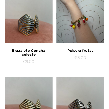
Brazalete Concha
Pulsera frutas
celeste
€
8.00
€
9.00