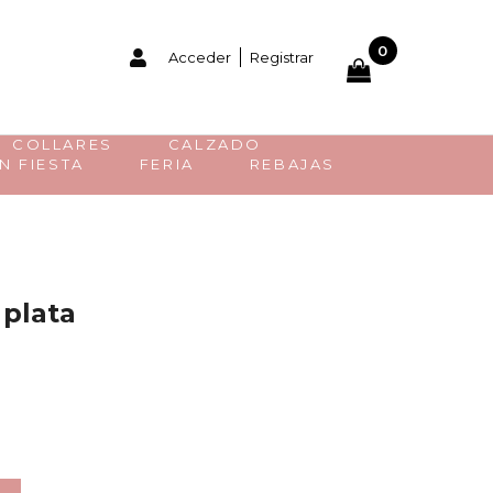
0
Acceder
Registrar
COLLARES
CALZADO
N FIESTA
FERIA
REBAJAS
O
 plata