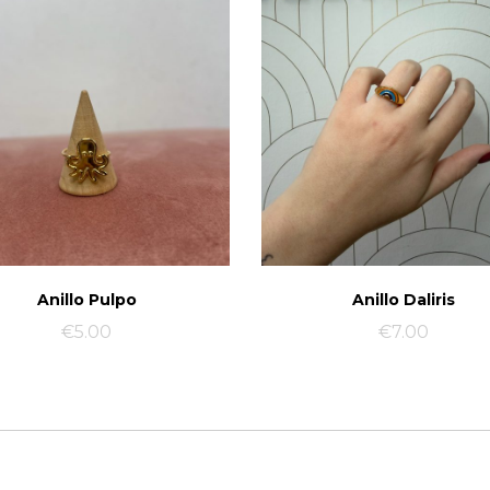
Anillo Pulpo
Anillo Daliris
€
5.00
€
7.00