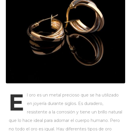
E
l oro es un metal precioso que se ha utilizado
en joyería durante siglos. Es duradero,
resistente a la corrosión y tiene un brillo natural
que lo hace ideal para adornar el cuerpo humano. Pero
no todo el oro es igual. Hay diferentes tipos de oro