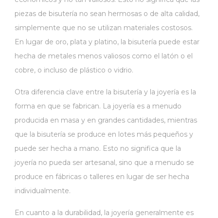
piezas de bisutería no sean hermosas o de alta calidad,
simplemente que no se utilizan materiales costosos.
En lugar de oro, plata y platino, la bisutería puede estar
hecha de metales menos valiosos como el latón o el
cobre, o incluso de plástico o vidrio.
Otra diferencia clave entre la bisutería y la joyería es la
forma en que se fabrican. La joyería es a menudo
producida en masa y en grandes cantidades, mientras
que la bisutería se produce en lotes más pequeños y
puede ser hecha a mano. Esto no significa que la
joyería no pueda ser artesanal, sino que a menudo se
produce en fábricas o talleres en lugar de ser hecha
individualmente.
En cuanto a la durabilidad, la joyería generalmente es