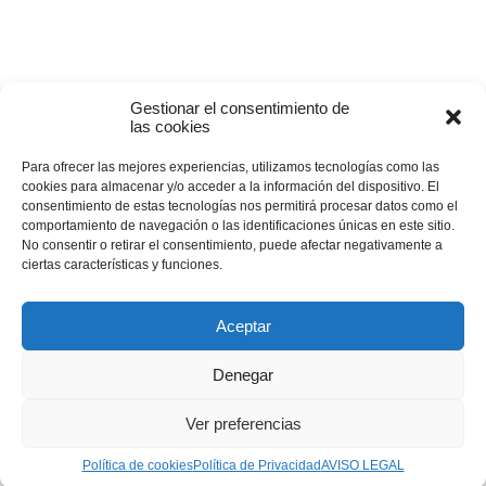
Gestionar el consentimiento de
Joyas
las cookies
Collares
Para ofrecer las mejores experiencias, utilizamos tecnologías como las
cookies para almacenar y/o acceder a la información del dispositivo. El
Anillo
consentimiento de estas tecnologías nos permitirá procesar datos como el
Colgantes
comportamiento de navegación o las identificaciones únicas en este sitio.
No consentir o retirar el consentimiento, puede afectar negativamente a
Pulseras
ciertas características y funciones.
Pendientes
Feria
Aceptar
Denegar
Ver preferencias
© 2023
NUEVOMARKETING
| TODOS LOS DERECHOS RESERVADOS
Política de cookies
Política de Privacidad
AVISO LEGAL