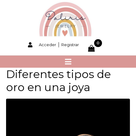
0
Acceder
Registrar
Diferentes tipos de
oro en una joya