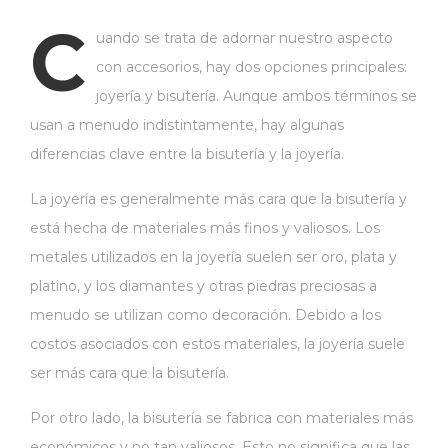
C
uando se trata de adornar nuestro aspecto
con accesorios, hay dos opciones principales:
joyería y bisutería. Aunque ambos términos se
usan a menudo indistintamente, hay algunas
diferencias clave entre la bisutería y la joyería.
La joyería es generalmente más cara que la bisutería y
está hecha de materiales más finos y valiosos. Los
metales utilizados en la joyería suelen ser oro, plata y
platino, y los diamantes y otras piedras preciosas a
menudo se utilizan como decoración. Debido a los
costos asociados con estos materiales, la joyería suele
ser más cara que la bisutería.
Por otro lado, la bisutería se fabrica con materiales más
económicos y no tan valiosos. Esto no significa que las